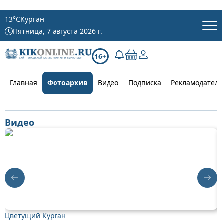
13
°C
Курган
Пятница, 7 августа 2026 г.
16+
Главная
Фотоархив
Видео
Подписка
Рекламодател
Видео
Цветущий Курган
Д