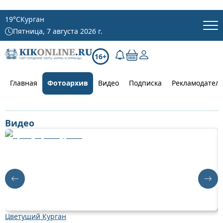
19
°C
Курган
Пятница, 7 августа 2026 г.
16+
Главная
Фотоархив
Видео
Подписка
Рекламодател
Видео
Цветущий Курган
Д