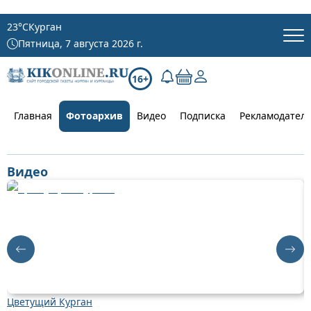
23
°C
Курган
Пятница, 7 августа 2026 г.
16+
Главная
Фотоархив
Видео
Подписка
Рекламодател
Видео
Цветущий Курган
Д