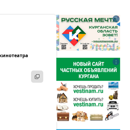
⋮
 кинотеатра
⋮