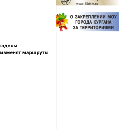
ападном
 изменят маршруты