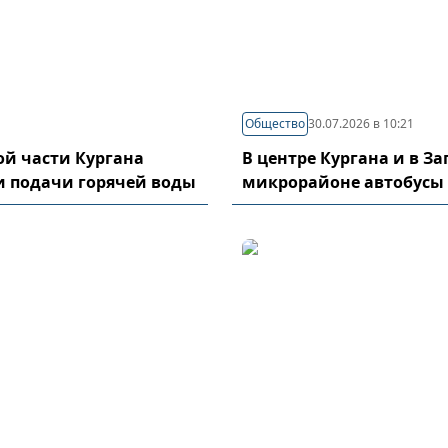
Общество
30.07.2026 в 10:21
й части Кургана
В центре Кургана и в З
и подачи горячей воды
микрорайоне автобусы