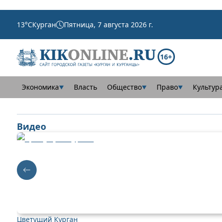
13
°C
Курган
Пятница, 7 августа 2026 г.
16+
Экономика
Власть
Общество
Право
Культур
▼
▼
▼
Видео
Цветущий Курган