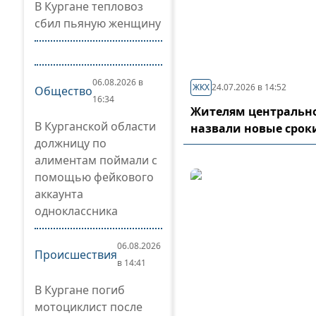
В Кургане тепловоз
сбил пьяную женщину
06.08.2026 в
ЖКХ
24.07.2026 в 14:52
Общество
16:34
Жителям центрально
В Курганской области
назвали новые срок
должницу по
алиментам поймали с
помощью фейкового
аккаунта
одноклассника
06.08.2026
Происшествия
в 14:41
В Кургане погиб
мотоциклист после