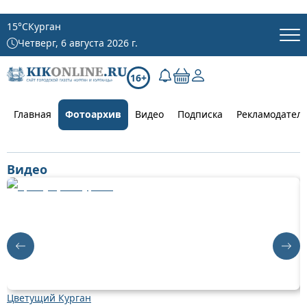
15
°C
Курган
Четверг, 6 августа 2026 г.
16+
Главная
Фотоархив
Видео
Подписка
Рекламодател
Видео
Цветущий Курган
Д