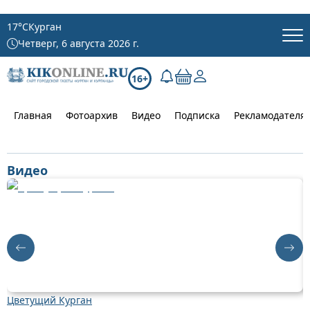
17
°C
Курган
Четверг, 6 августа 2026 г.
16+
Главная
Фотоархив
Видео
Подписка
Рекламодателя
Видео
Цветущий Курган
Д