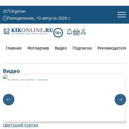
32
°C
Курган
Понедельник, 10 августа 2026 г.
16+
Главная
Фотоархив
Видео
Подписка
Рекламодателя
Видео
Цветущий Курган
К