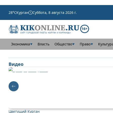
28
°C
Курган
Суббота, 8 августа 2026 г.
16+
Экономика
Власть
Общество
Право
Культур
▼
▼
▼
Видео
Цветущий Курган