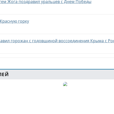
тем Жога поздравил уральцев с Днем Победы
 Красную горку
равил горожан с годовщиной воссоединения Крыма с Ро
ЛЕЙ