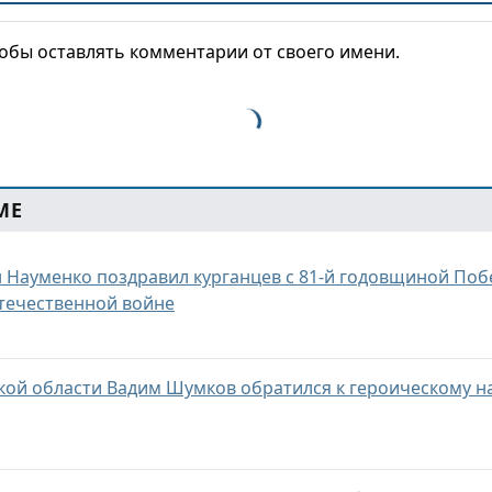
тобы оставлять комментарии от своего имени.
МЕ
н Науменко поздравил курганцев с 81-й годовщиной Поб
течественной войне
кой области Вадим Шумков обратился к героическому н