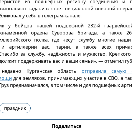
иллеристов из подшефных региону соединения и 
выполняют задачи в зоне специальной военной опера
бликовал у себя в телеграм-канале.
ник у бойцов нашей подшефной 232-й гвардейско
знамённой ордена Суворова бригады, а также 268
иллерийского полка, где несут службу многие наши
 и артиллерии вас, парни, а также всех причас
Спасибо за службу, надёжность и мужество. Крепкого
одолжит поддерживать вас и ваши семьи», — отметил гу
 недавно Курганская область
отправила самую 
омощи
для земляков, принимающих участие в СВО, а та
Груз предназначался, в том числе и для подшефных арт
праздник
Поделиться