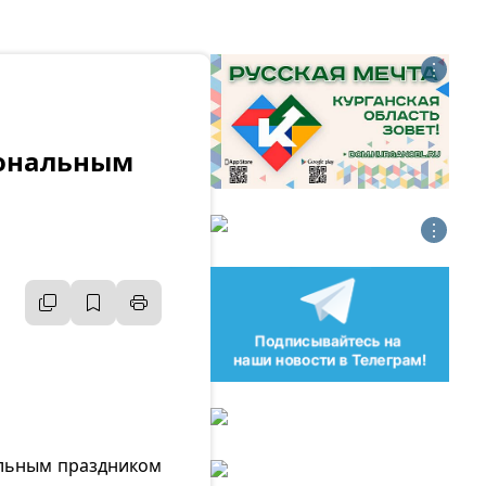
⋮
иональным
⋮
альным праздником