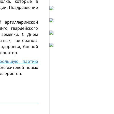
полка, которые в
ции. Поздравление
й артиллерийской
-го гвардейского
 земляки. С Днём
тных, ветеранов-
 здоровья, боевой
бернатор.
большую партию
кже жителей новых
иллеристов.