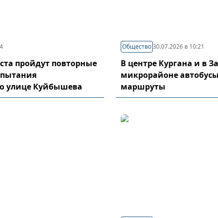
44
Общество
30.07.2026 в 10:21
густа пройдут повторные
В центре Кургана и в 
спытания
микрорайоне автобусы
по улице Куйбышева
маршруты