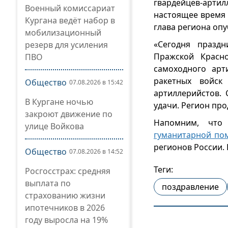
гвардейцев-арт
Военный комиссариат
настоящее время 
Кургана ведёт набор в
глава региона опу
мобилизационный
«Сегодня празд
резерв для усиления
Пражской Красно
ПВО
самоходного арт
ракетных войск
Общество
07.08.2026 в 15:42
артиллерийстов. 
В Кургане ночью
удачи. Регион пр
закроют движение по
Напомним, что
улице Войкова
гуманитарной п
регионов России. 
Общество
07.08.2026 в 14:52
Теги:
Росгосстрах: средняя
выплата по
поздравление
страхованию жизни
ипотечников в 2026
году выросла на 19%