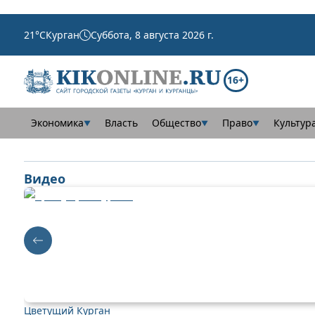
21
°C
Курган
Суббота, 8 августа 2026 г.
16+
Экономика
Власть
Общество
Право
Культур
▼
▼
▼
Видео
Цветущий Курган