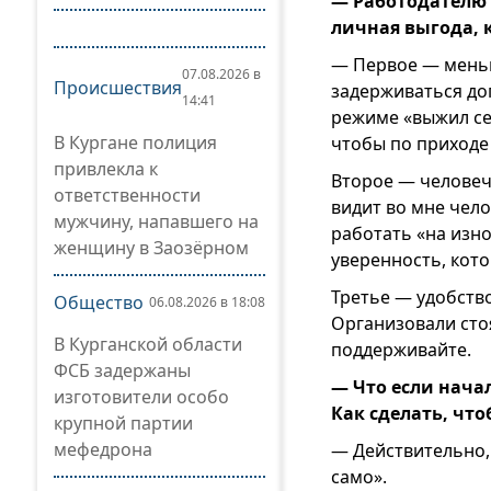
— Работодателю 
личная выгода, 
— Первое — меньше
07.08.2026 в
Происшествия
задерживаться доп
14:41
режиме «выжил сег
В Кургане полиция
чтобы по приходе 
привлекла к
Второе — человеч
ответственности
видит во мне чело
мужчину, напавшего на
работать «на изно
женщину в Заозёрном
уверенность, кото
Третье — удобство
Общество
06.08.2026 в 18:08
Организовали сто
В Курганской области
поддерживайте.
ФСБ задержаны
— Что если начал
изготовители особо
Как сделать, что
крупной партии
мефедрона
— Действительно, 
само».