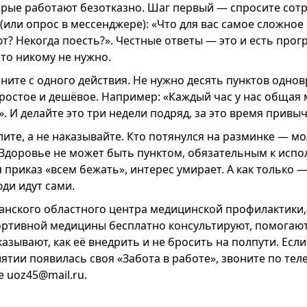
торые работают безотказно. Шаг первый — спросите сотр
(или опрос в мессенджере): «Что для вас самое сложное
ют? Некогда поесть?». Честные ответы — это и есть прог
то никому не нужно.
ните с одного действия. Не нужно десять пунктов одно
ростое и дешёвое. Например: «Каждый час у нас общая
. И делайте это три недели подряд, за это время привы
ите, а не наказывайте. Кто потянулся на разминке — мо
. Здоровье не может быть пунктом, обязательным к испо
 приказ «всем бежать», интерес умирает. А как только —
ди идут сами.
анского областного центра медицинской профилактики
ортивной медицины бесплатно консультируют, помогаю
азывают, как её внедрить и не бросить на полпути. Если
тии появилась своя «Забота в работе», звоните по теле
 uoz45@mail.ru.