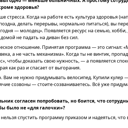
выгодно — меньше больничных. А простому сотруд
кроме здоровья?
 стресса. Когда на работе есть культура здоровья (на
оздна, делать перерывы, нормально питаться), вы пере
одня — молодец». Появляется ресурс на семью, хобби, д
домой не падать на диван без сил.
еское отношение. Принятая программа — это сигнал: «
века, а не часть механизма». Когда ты не винтик, пропа
с», чтобы доказать свою нужность, — а появляется спо
рая как раз и спасает от выгорания.
. Вам не нужно придумывать велосипед. Купили кулер —
ячие созвоны — стоите-созваниваетесь. Всё уже придум
ьник согласен попробовать, но боится, что сотрудн
бы было не «для галочки»?
нельзя спустить программу приказом и надеяться, что 