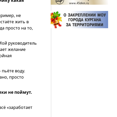
нику какая
пример, не
стаёте жить в
а просто на то,
Мой руководитель
дает желание
койная
 пьёте воду.
ано, просто
ики не поймут.
всё «заработает