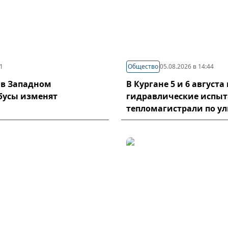
21
Общество
05.08.2026 в 14:44
 в Западном
В Кургане 5 и 6 август
бусы изменят
гидравлические испы
тепломагистрали по у