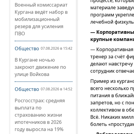
процессе, которые
Военный комиссариат
материале заведу
Кургана ведёт набор в
программ укрепле
мобилизационный
лечебной физкуль
резерв для усиления
— Корпоративные
ПВО
крупные компани
Общество
07.08.2026 в 15:42
— Корпоративная 
тренер за счёт фи
В Кургане ночью
делают навстречу 
закроют движение по
сотрудник отвечае
улице Войкова
Пример из курганс
всего несколько п
Общество
07.08.2026 в 14:52
питания в ближай
Росгосстрах: средняя
запретов, но с п
выплата по
коллективом в обе
страхованию жизни
Всё. Никаких милл
ипотечников в 2026
болеть «простуда
году выросла на 19%