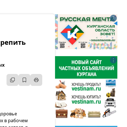
⋮
крепить
⋮
ых
здоровье
ях в рабочем