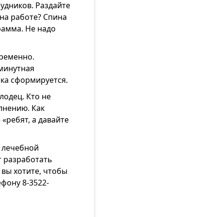
удников. Раздайте
 на работе? Спина
рамма. Не надо
временно.
 минутная
чка сформируется.
лодец. Кто не
лнению. Как
 «ребят, а давайте
, лечебной
т разработать
 вы хотите, чтобы
фону 8-3522-