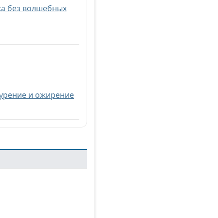
ка без волшебных
курение и ожирение