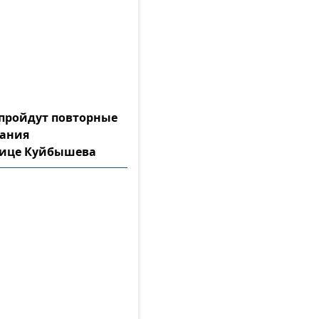
а пройдут повторные
тания
лице Куйбышева