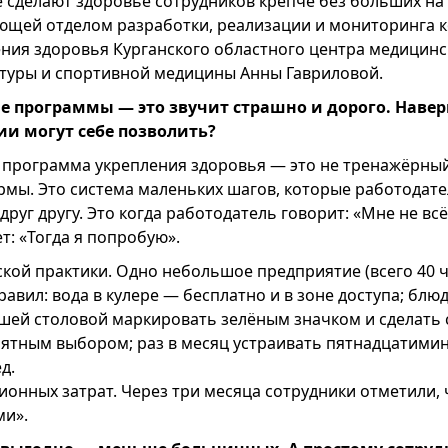
 сделают здоровье сотрудников крепче без больших на э
ющей отделом разработки, реализации и мониторинга 
ния здоровья Курганского областного центра медицинс
туры и спортивной медицины Анны Гавриловой.
 программы — это звучит страшно и дорого. Навер
и могут себе позволить?
программа укрепления здоровья — это не тренажёрный 
рмы. Это система маленьких шагов, которые работодате
друг другу. Это когда работодатель говорит: «Мне не всё
т: «Тогда я попробую».
кой практики. Одно небольшое предприятие (всего 40 ч
равил: вода в кулере — бесплатно и в зоне доступа; блю
шей столовой маркировать зелёным значком и сделать 
онятным выбором; раз в месяц устраивать пятнадцатими
д.
ионных затрат. Через три месяца сотрудники отметили,
ми».