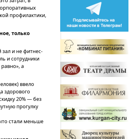
то затрат, в
корпоративных
кой профилактики,
ное, только
зал и не фитнес-
ль и сотрудники
 равно», а
еловек) ввело
да здорового
скидку 20% — без
нутную прогулку
 что стали меньше