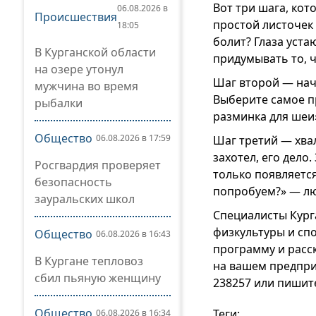
Вот три шага, ко
06.08.2026 в
Происшествия
простой листочек 
18:05
болит? Глаза уста
В Курганской области
придумывать то, ч
на озере утонул
Шаг второй — нач
мужчина во время
Выберите самое п
рыбалки
разминка для шеи»
Общество
06.08.2026 в 17:59
Шаг третий — хвал
захотел, его дело
Росгвардия проверяет
только появляется
безопасность
попробуем?» — лю
зауральских школ
Специалисты Кург
физкультуры и сп
Общество
06.08.2026 в 16:43
программу и расск
В Кургане тепловоз
на вашем предприя
сбил пьяную женщину
238257 или пишите
Общество
Теги:
06.08.2026 в 16:34