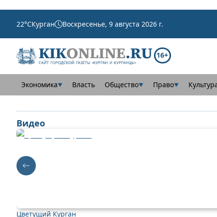
22
°C
Курган
Воскресенье, 9 августа 2026 г.
16+
Экономика
Власть
Общество
Право
Культур
▼
▼
▼
Видео
Цветущий Курган