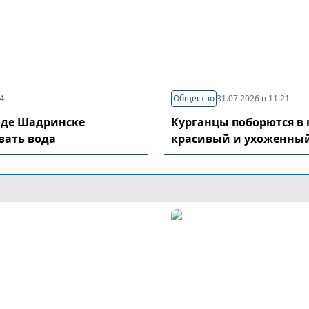
04
Общество
31.07.2026 в 11:21
оде Шадринске
Курганцы поборются в 
вать вода
красивый и ухоженный