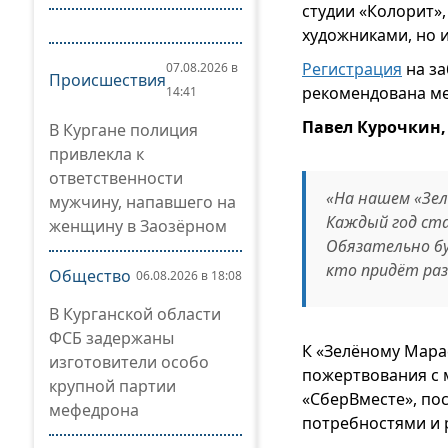
студии «Колорит»,
художниками, но и
Регистрация
на за
07.08.2026 в
Происшествия
рекомендована ме
14:41
Павел Курочкин,
В Кургане полиция
привлекла к
ответственности
«На нашем «Зел
мужчину, напавшего на
Каждый год ста
женщину в Заозёрном
Обязательно бу
кто придёт раз
Общество
06.08.2026 в 18:08
В Курганской области
ФСБ задержаны
К «Зелёному Мара
изготовители особо
пожертвования с 
крупной партии
«СберВместе», пос
мефедрона
потребностями и 