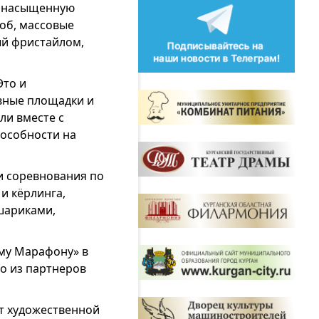
ли насыщенную
об, массовые
ый фристайлом,
Это и
ивные площадки и
ли вместе с
пособности на
 и соревнования по
и кёрлинга,
 шариками,
ому Марафону» в
го из партнеров
т художественной