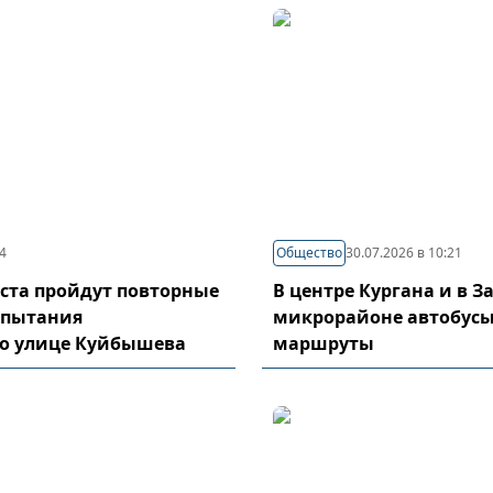
44
Общество
30.07.2026 в 10:21
густа пройдут повторные
В центре Кургана и в 
спытания
микрорайоне автобусы
по улице Куйбышева
маршруты