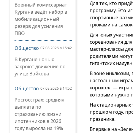
Для тех, кто при
Военный комиссариат
программу. Это и
Кургана ведёт набор в
спортивные разми
мобилизационный
трюками на самока
резерв для усиления
ПВО
Для юных участни
соревнования для 
Общество
07.08.2026 в 15:42
мастер-классы дл
родителями могут
В Кургане ночью
гигантских надувн
закроют движение по
В зоне инклюзии, 
улице Войкова
настольным играм
корнхолл — игра 
Общество
07.08.2026 в 14:52
которыми нужно по
Росгосстрах: средняя
На стационарных 
выплата по
прошлом году, пр
страхованию жизни
праздника.
ипотечников в 2026
году выросла на 19%
Впервые на «Зеле