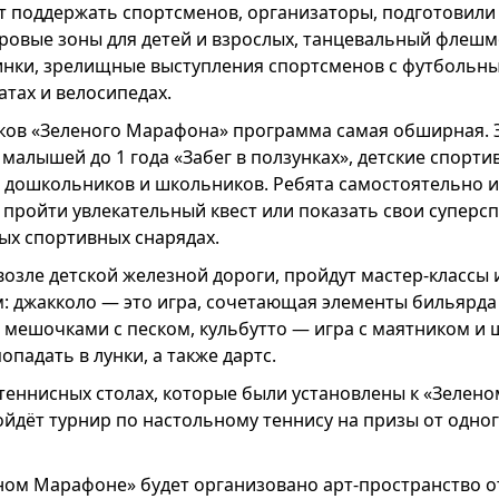
дёт поддержать спортсменов, организаторы, подготови
гровые зоны для детей и взрослых, танцевальный флешм
нки, зрелищные выступления спортсменов с футбольн
тах и велосипедах.
ков «Зеленого Марафона» программа самая обширная. 
малышей до 1 года «Забег в ползунках», детские спорт
я дошкольников и школьников. Ребята самостоятельно и
 пройти увлекательный квест или показать свои суперс
ых спортивных снарядах.
возле детской железной дороги, пройдут мастер-классы
: джакколо — это игра, сочетающая элементы бильярда 
с мешочками с песком, кульбутто — игра с маятником и
падать в лунки, а также дартс.
теннисных столах, которые были установлены к «Зелен
ойдёт турнир по настольному теннису на призы от одно
ном Марафоне» будет организовано арт-пространство о