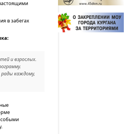
с настоящими
ия в забегах
нка:
тей и взрослых.
рограмму.
 рады каждому,
ьные
орме
 особыми
.