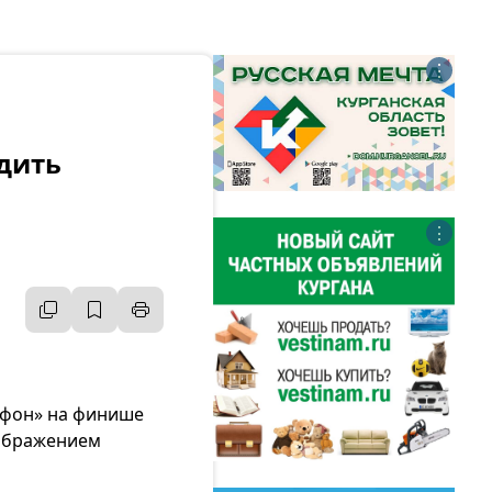
⋮
дить
⋮
афон» на финише
зображением