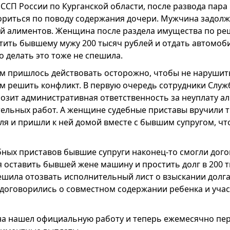
ФССП России по Курганской области, после развода пара
ориться по поводу содержания дочери. Мужчина задолж
й алиментов. Женщина после раздела имущества по ре
тить бывшему мужу 200 тысяч рублей и отдать автомоб
о делать это тоже не спешила.
м пришлось действовать осторожно, чтобы не нарушит
ом решить конфликт. В первую очередь сотрудники Слу
розит административная ответственность за неуплату а
ательных работ. А женщине судебные приставы вручили 
ля и пришли к ней домой вместе с бывшим супругом, чт
бных приставов бывшие супруги наконец-то смогли дого
 оставить бывшей жене машину и простить долг в 200 т
шила отозвать исполнительный лист о взыскании долга
договорились о совместном содержании ребенка и учас
на нашел официальную работу и теперь ежемесячно пер