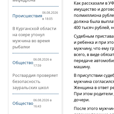
мефедрона
Как рассказали в У
имущество и догов
06.08.2026
полмиллиона рубле
Происшествия
в 18:05
должна была выпла
400 тысяч рублей, н
В Курганской области
на озере утонул
Судебным пристава
мужчина во время
и ребенка и при эт
рыбалки
мужчину, что ему г
всего, в виде обяз
06.08.2026 в
передаче автомоби
Общество
17:59
машину.
Росгвардия проверяет
В присутствии суде
безопасность
мужчина согласился
зауральских школ
Женщина в ответ ре
При этом родители 
дочери.
06.08.2026 в
Общество
16:43
После этого мужчи