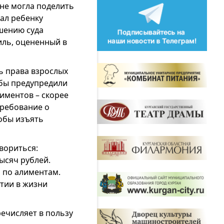
 не могла поделить
ал ребенку
шению суда
иль, оцененный в
ь права взрослых
жбы предупредили
лиментов – скорее
требование о
обы изъять
вориться:
ысяч рублей.
 по алиментам.
тии в жизни
ечисляет в пользу