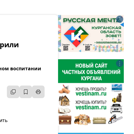
⋮
ирили
⋮
тном воспитании
ить