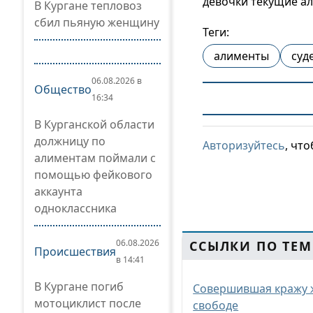
девочки текущие а
В Кургане тепловоз
сбил пьяную женщину
Теги:
алименты
суд
06.08.2026 в
Общество
16:34
В Курганской области
должницу по
Авторизуйтесь
, чт
алиментам поймали с
помощью фейкового
аккаунта
одноклассника
06.08.2026
ССЫЛКИ ПО ТЕМ
Происшествия
в 14:41
В Кургане погиб
Совершившая кражу ж
мотоциклист после
свободе