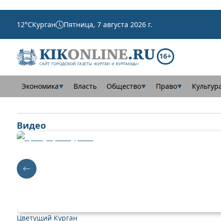
12
°C
Курган
Пятница, 7 августа 2026 г.
16+
Экономика
Власть
Общество
Право
Культур
▼
▼
▼
Видео
Цветущий Курган