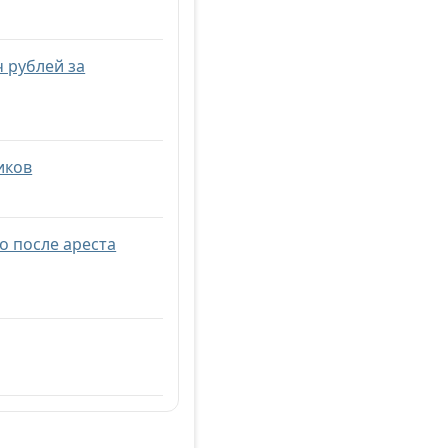
ч рублей за
иков
о после ареста