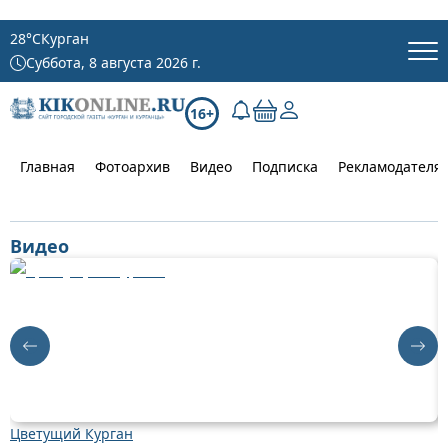
28
°C
Курган
Суббота, 8 августа 2026 г.
16+
Главная
Фотоархив
Видео
Подписка
Рекламодателя
Видео
Цветущий Курган
Д