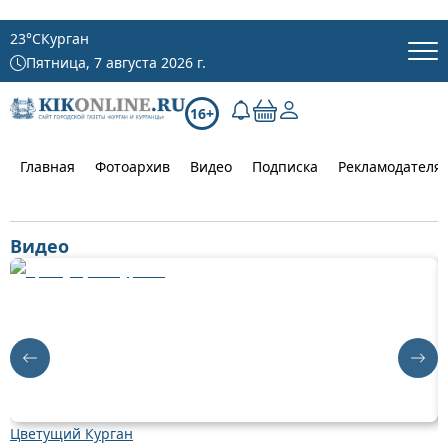
23
°C
Курган
Пятница, 7 августа 2026 г.
16+
Главная
Фотоархив
Видео
Подписка
Рекламодателя
Видео
Цветущий Курган
Д