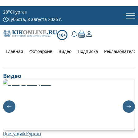
28
°C
Курган
Суббота, 8 августа 2026 г.
16+
Главная
Фотоархив
Видео
Подписка
Рекламодателя
Видео
Цветущий Курган
Д