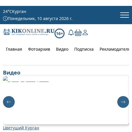
24
°C
Курган
Понедельник, 10 августа 2026 г.
16+
Главная
Фотоархив
Видео
Подписка
Рекламодателя
Видео
Цветущий Курган
Д