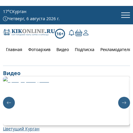
17
°C
Курган
Четверг, 6 августа 2026 г.
16+
Главная
Фотоархив
Видео
Подписка
Рекламодателя
Видео
Цветущий Курган
Д