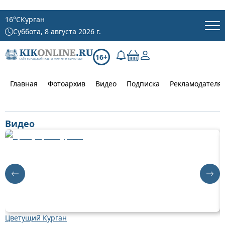
16
°C
Курган
Суббота, 8 августа 2026 г.
16+
Главная
Фотоархив
Видео
Подписка
Рекламодателя
Видео
Цветущий Курган
Д