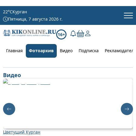
22
°C
Курган
Пятница, 7 августа 2026 г.
16+
Главная
Фотоархив
Видео
Подписка
Рекламодател
Видео
Цветущий Курган
Д