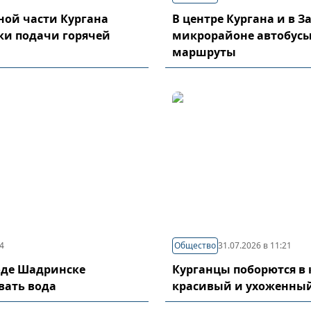
ой части Кургана
В центре Кургана и в 
ки подачи горячей
микрорайоне автобусы
маршруты
04
Общество
31.07.2026 в 11:21
оде Шадринске
Курганцы поборются в 
вать вода
красивый и ухоженный