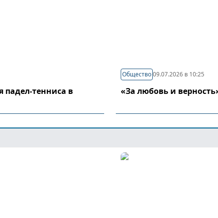
Общество
09.07.2026 в 10:25
я падел-тенниса в
«За любовь и верность