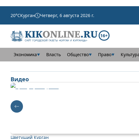
20
°C
Курган
Четверг, 6 августа 2026 г.
16+
Экономика
Власть
Общество
Право
Культур
▼
▼
▼
Видео
Цветущий Курган