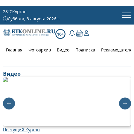
28
°C
Курган
Суббота, 8 августа 2026 г.
16+
Главная
Фотоархив
Видео
Подписка
Рекламодателя
Видео
Цветущий Курган
Д