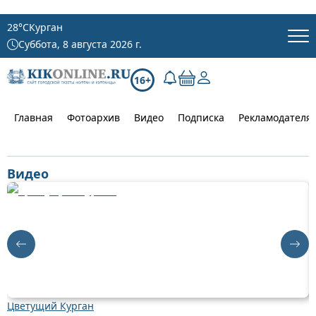
28
°C
Курган
Суббота, 8 августа 2026 г.
16+
Главная
Фотоархив
Видео
Подписка
Рекламодателя
Видео
Цветущий Курган
Д