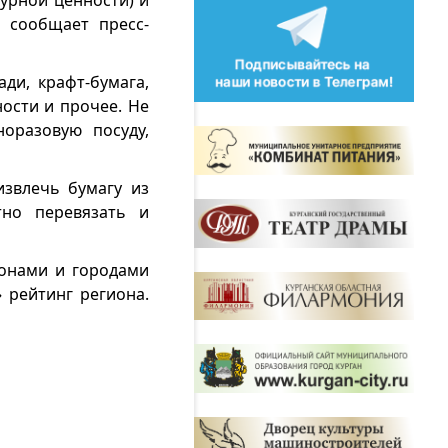
турной ценности) и
 сообщает пресс-
ди, крафт-бумага,
ости и прочее. Не
оразовую посуду,
извлечь бумагу из
тно перевязать и
йонами и городами
 рейтинг региона.