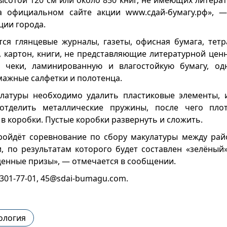
ысотой 120 см или около 850 книг, не имеющих литера
на официальном сайте акции www.сдай-бумагу.рф», —
ции города.
ся глянцевые журналы, газеты, офисная бумага, тетра
, картон, книги, не представляющие литературной ценн
ь чеки, ламинированную и влагостойкую бумагу, одн
умажные салфетки и полотенца.
латуры необходимо удалить пластиковые элементы, 
отделить металлические пружины, после чего пло
в коробки. Пустые коробки развернуть и сложить.
ройдёт соревнование по сбору макулатуры между ра
и, по результатам которого будет составлен «зелёный»
ценные призы», — отмечается в сообщении.
 301-77-01, 45@sdai-bumagu.com.
ология