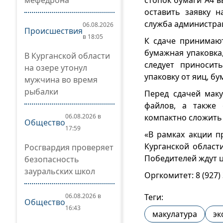
мефедрона
стопок бумаги А4 в
оставить заявку 
служба администра
06.08.2026
Происшествия
в 18:05
К сдаче принимают
бумажная упаковка
В Курганской области
следует приносит
на озере утонул
упаковку от яиц, б
мужчина во время
рыбалки
Перед сдачей маку
файлов, а также 
06.08.2026 в
компактно сложить 
Общество
17:59
«В рамках акции п
Курганской област
Росгвардия проверяет
Победителей ждут 
безопасность
зауральских школ
Оргкомитет: 8 (927)
06.08.2026 в
Теги:
Общество
16:43
макулатура
эк