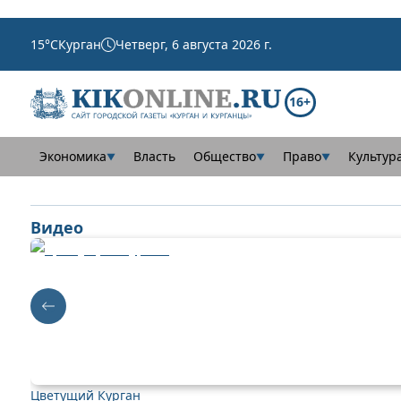
15
°C
Курган
Четверг, 6 августа 2026 г.
16+
Экономика
Власть
Общество
Право
Культур
▼
▼
▼
Видео
Цветущий Курган