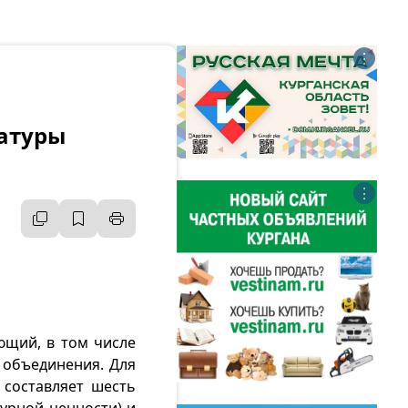
⋮
латуры
⋮
ющий, в том числе
 объединения. Для
 составляет шесть