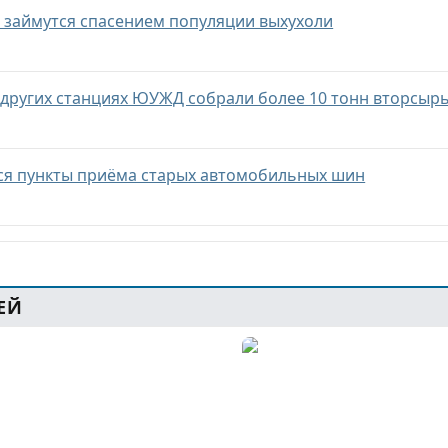
и займутся спасением популяции выхухоли
 других станциях ЮУЖД собрали более 10 тонн вторсырь
ся пункты приёма старых автомобильных шин
ЕЙ