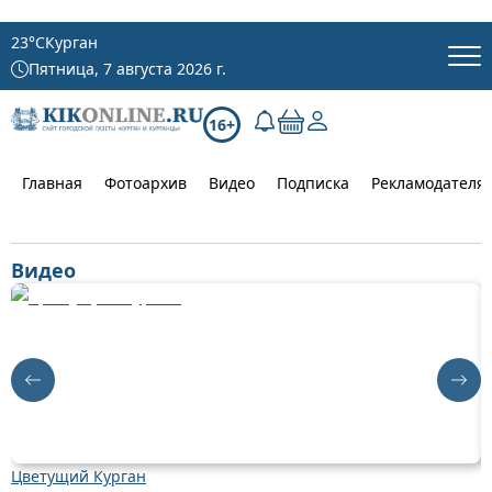
23
°C
Курган
Пятница, 7 августа 2026 г.
16+
Главная
Фотоархив
Видео
Подписка
Рекламодателя
Видео
Цветущий Курган
Д