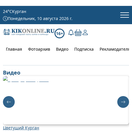
24
°C
Курган
Понедельник, 10 августа 2026 г.
16+
Главная
Фотоархив
Видео
Подписка
Рекламодателя
Видео
Цветущий Курган
Д