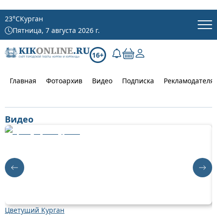
23
°C
Курган
Пятница, 7 августа 2026 г.
16+
Главная
Фотоархив
Видео
Подписка
Рекламодателя
Видео
Цветущий Курган
Д