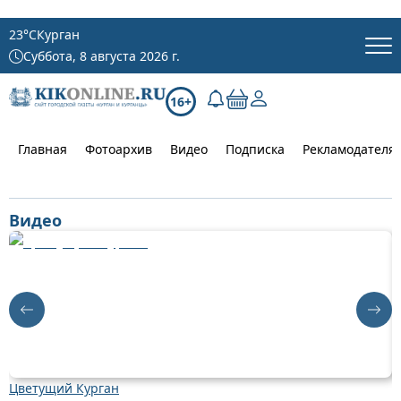
23
°C
Курган
Суббота, 8 августа 2026 г.
16+
Главная
Фотоархив
Видео
Подписка
Рекламодателя
Видео
Цветущий Курган
Д