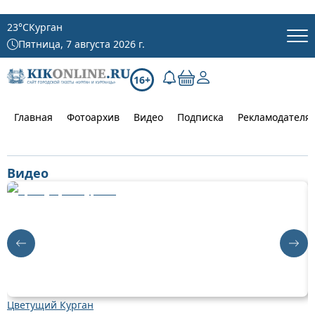
23
°C
Курган
Пятница, 7 августа 2026 г.
16+
Главная
Фотоархив
Видео
Подписка
Рекламодателя
Видео
Цветущий Курган
Д