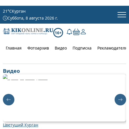
21
°C
Курган
Суббота, 8 августа 2026 г.
16+
Главная
Фотоархив
Видео
Подписка
Рекламодателя
Видео
Цветущий Курган
Д