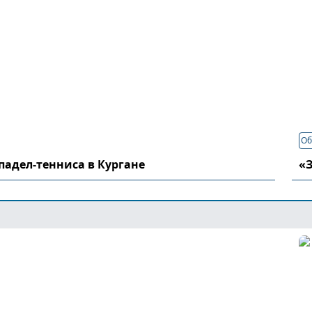
Об
падел-тенниса в Кургане
«З