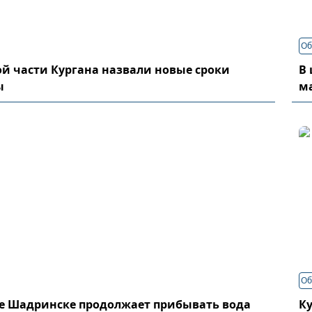
Об
й части Кургана назвали новые сроки
В 
ы
м
Об
де Шадринске продолжает прибывать вода
К