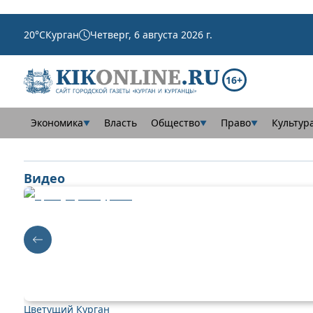
20
°C
Курган
Четверг, 6 августа 2026 г.
16+
Экономика
Власть
Общество
Право
Культур
▼
▼
▼
Видео
Цветущий Курган