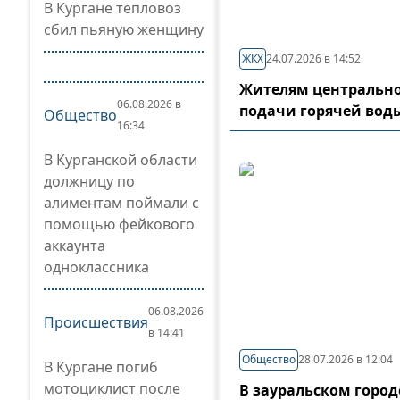
В Кургане тепловоз
сбил пьяную женщину
ЖКХ
24.07.2026 в 14:52
Жителям центрально
06.08.2026 в
подачи горячей вод
Общество
16:34
В Курганской области
должницу по
алиментам поймали с
помощью фейкового
аккаунта
одноклассника
06.08.2026
Происшествия
в 14:41
Общество
28.07.2026 в 12:04
В Кургане погиб
мотоциклист после
В зауральском горо