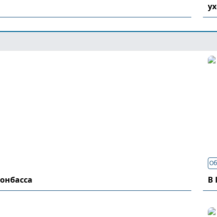
у
Об
Донбасса
В