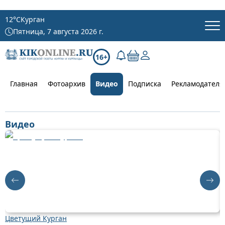
12
°C
Курган
Пятница, 7 августа 2026 г.
16+
Главная
Фотоархив
Видео
Подписка
Рекламодателя
Видео
Цветущий Курган
Д