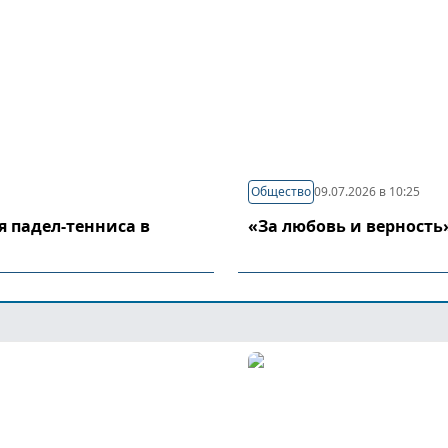
Общество
09.07.2026 в 10:25
я падел-тенниса в
«За любовь и верность