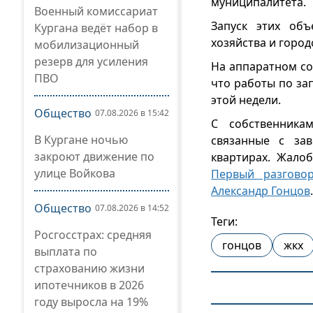
муниципалитета.
Военный комиссариат
Запуск этих объ
Кургана ведёт набор в
хозяйства и город
мобилизационный
резерв для усиления
На аппаратном со
ПВО
что работы по за
этой недели.
Общество
07.08.2026 в 15:42
С собственника
В Кургане ночью
связанные с за
закроют движение по
квартирах. Жало
улице Войкова
Первый разговор
Александр Гонцов
Общество
07.08.2026 в 14:52
Теги:
Росгосстрах: средняя
гонцов
жкх
выплата по
страхованию жизни
ипотечников в 2026
году выросла на 19%