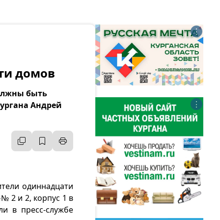
⋮
ти домов
должны быть
⋮
Кургана Андрей
ители одиннадцати
№ 2 и 2, корпус 1 в
и в пресс-службе