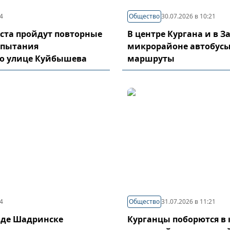
44
Общество
30.07.2026 в 10:21
густа пройдут повторные
В центре Кургана и в 
спытания
микрорайоне автобусы
по улице Куйбышева
маршруты
04
Общество
31.07.2026 в 11:21
оде Шадринске
Курганцы поборются в 