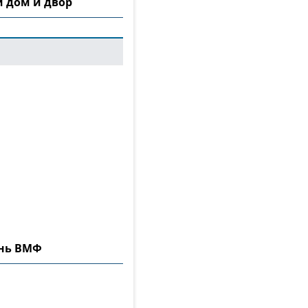
 дом и двор
ень ВМФ