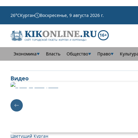
26
°C
Курган
Воскресенье, 9 августа 2026 г.
16+
Экономика
Власть
Общество
Право
Культур
▼
▼
▼
Видео
Цветущий Курган