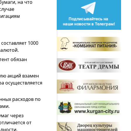
умаги, на что
случае
лигациям
составляет 1000
валютой.
тент обязан
лю акций взамен
ра осуществляется
нных расходов по
ами.
умаг через
отличается от
дности.