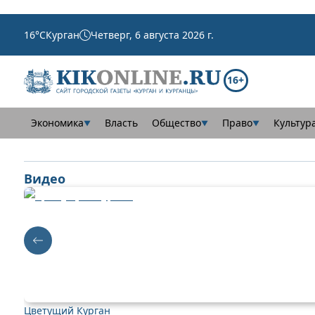
16
°C
Курган
Четверг, 6 августа 2026 г.
16+
Экономика
Власть
Общество
Право
Культур
▼
▼
▼
Видео
Цветущий Курган