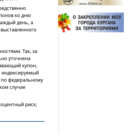
редственно
понов ко дню
аждый день, а
, выставленного
остями. Так, за
ьно уточнена
лавающий купон,
т индексируемый
и по федеральному
ком случае
роцентный риск,