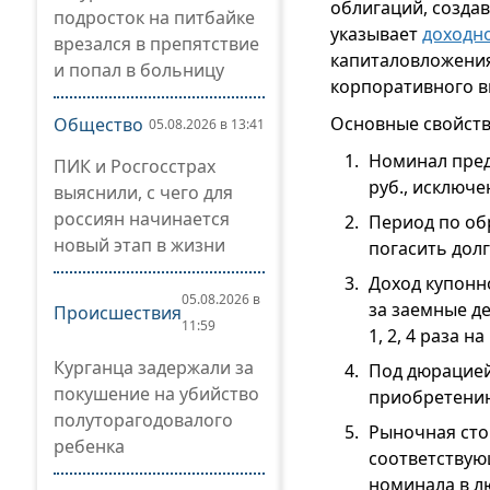
облигаций, созда
подросток на питбайке
указывает
доходн
врезался в препятствие
капиталовложения
и попал в больницу
корпоративного в
Основные свойств
Общество
05.08.2026 в 13:41
Номинал пред
ПИК и Росгосстрах
руб., исключ
выяснили, с чего для
россиян начинается
Период по об
новый этап в жизни
погасить долг
Доход купонн
05.08.2026 в
за заемные д
Происшествия
11:59
1, 2, 4 раза н
Курганца задержали за
Под дюрацией
покушение на убийство
приобретению
полуторагодовалого
Рыночная сто
ребенка
соответствую
номинала в л