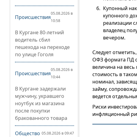
Купонный нак
05.08.2026 в
купонного до
Происшествия
10:58
реализации с
владелец пол
В Кургане 80-летний
вечером.
водитель сбил
пешехода на переходе
Следует отметить
по улице Гоголя
ОФЗ формата ПД с
величина на весь
05.08.2026 в
Происшествия
стоимость в тако
10:44
номинал, зависящ
В Кургане задержали
займу, сопровожд
мужчину, укравшего
ведется отдельны
ноутбук из магазина
Риски инвестиров
после покупки
инфляционный рис
бракованного товара
Общество
05.08.2026 в 09:47