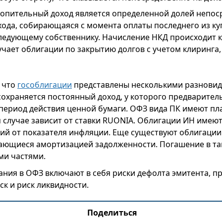
опительный доход является определенной долей непос
хода, собирающаяся с момента оплаты последнего из ку
ледующему собственнику. Начисление НКД происходит к
учает облигации по закрытию долгов с учетом клиринга
, что
гособлигации
представлены несколькими разновидн
охраняется постоянный доход, у которого предварител
 период действия ценной бумаги. ОФЗ вида ПК имеют п
м случае зависит от ставки RUONIA. Облигации ИН имею
ий от показателя инфляции. Еще существуют облигаци
ающиеся амортизацией задолженности. Погашение в та
ми частями.
ания в ОФЗ включают в себя риски дефолта эмитента, п
к и риск ликвидности.
Поделиться