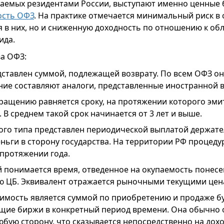
ваемых резидентами России, выступают именно ценные б
ость ОФЗ
. На практике отмечается минимальный риск в 
 в них, но и сниженную доходность по отношению к об
ида.
а ОФЗ:
ставлен суммой, подлежащей возврату. По всем ОФЗ он 
ение составляют аналоги, представленные иностранной 
ращению равняется сроку, на протяжении которого эми
. В среднем такой срок начинается от 3 лет и выше.
ого типа представлен периодической выплатой держате
еньги в сторону государства. На территории РФ процеду
а протяжении года.
 понимается время, отведенное на окупаемость понесе
 ЦБ. Эквивалент отражается рыночными текущими цен
имость является суммой по приобретению и продаже б
щие биржи в конкретный период времени. Она обычно 
юбую сторону, что сказывается непосредственно на дохо