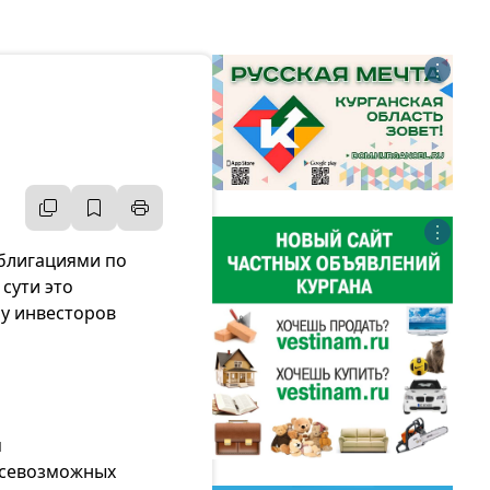
⋮
⋮
блигациями по
сути это
у инвесторов
я
всевозможных