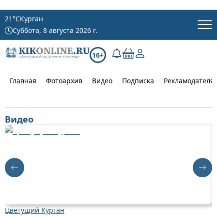
21
°C
Курган
Суббота, 8 августа 2026 г.
16+
Главная
Фотоархив
Видео
Подписка
Рекламодателя
Видео
Цветущий Курган
Д