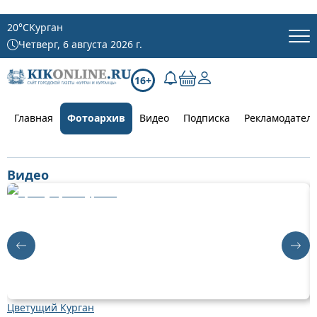
20
°C
Курган
Четверг, 6 августа 2026 г.
16+
Главная
Фотоархив
Видео
Подписка
Рекламодател
Видео
Цветущий Курган
Д