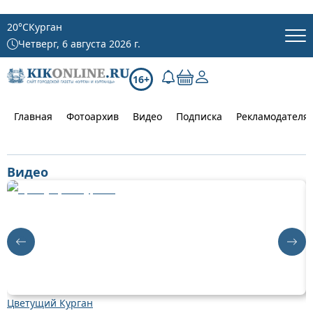
20
°C
Курган
Четверг, 6 августа 2026 г.
16+
Главная
Фотоархив
Видео
Подписка
Рекламодателя
Видео
Цветущий Курган
Д