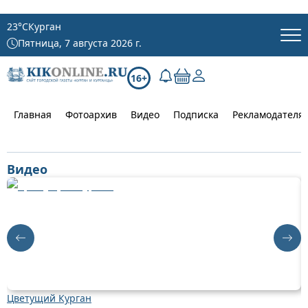
23
°C
Курган
Пятница, 7 августа 2026 г.
16+
Главная
Фотоархив
Видео
Подписка
Рекламодателя
Видео
Цветущий Курган
Д